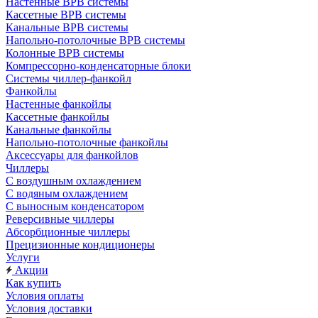
Настенные ВРВ системы
Кассетные ВРВ системы
Канальные ВРВ системы
Напольно-потолочные ВРВ системы
Колонные ВРВ системы
Компрессорно-конденсаторные блоки
Системы чиллер-фанкойл
Фанкойлы
Настенные фанкойлы
Кассетные фанкойлы
Канальные фанкойлы
Напольно-потолочные фанкойлы
Аксессуары для фанкойлов
Чиллеры
С воздушным охлаждением
С водяным охлаждением
С выносным конденсатором
Реверсивные чиллеры
Абсорбционные чиллеры
Прецизионные кондиционеры
Услуги
Акции
Как купить
Условия оплаты
Условия доставки