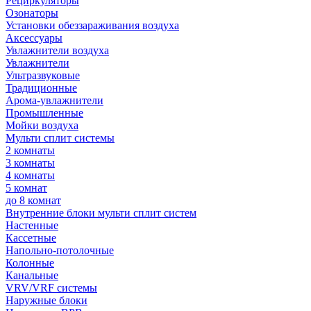
Рециркуляторы
Озонаторы
Установки обеззараживания воздуха
Аксессуары
Увлажнители воздуха
Увлажнители
Ультразвуковые
Традиционные
Арома-увлажнители
Промышленные
Мойки воздуха
Мульти сплит системы
2 комнаты
3 комнаты
4 комнаты
5 комнат
до 8 комнат
Внутренние блоки мульти сплит систем
Настенные
Кассетные
Напольно-потолочные
Колонные
Канальные
VRV/VRF системы
Наружные блоки