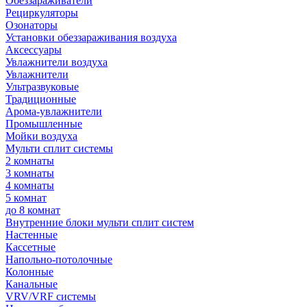
Обеззараживатели
Рециркуляторы
Озонаторы
Установки обеззараживания воздуха
Аксессуары
Увлажнители воздуха
Увлажнители
Ультразвуковые
Традиционные
Арома-увлажнители
Промышленные
Мойки воздуха
Мульти сплит системы
2 комнаты
3 комнаты
4 комнаты
5 комнат
до 8 комнат
Внутренние блоки мульти сплит систем
Настенные
Кассетные
Напольно-потолочные
Колонные
Канальные
VRV/VRF системы