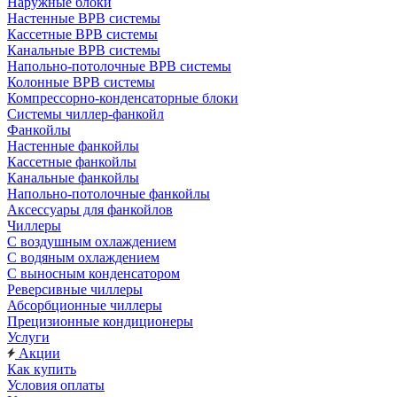
Наружные блоки
Настенные ВРВ системы
Кассетные ВРВ системы
Канальные ВРВ системы
Напольно-потолочные ВРВ системы
Колонные ВРВ системы
Компрессорно-конденсаторные блоки
Системы чиллер-фанкойл
Фанкойлы
Настенные фанкойлы
Кассетные фанкойлы
Канальные фанкойлы
Напольно-потолочные фанкойлы
Аксессуары для фанкойлов
Чиллеры
С воздушным охлаждением
С водяным охлаждением
С выносным конденсатором
Реверсивные чиллеры
Абсорбционные чиллеры
Прецизионные кондиционеры
Услуги
Акции
Как купить
Условия оплаты