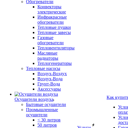
Обогреватели
Конвекторы
электрические
Инфракрасные
обогреватели
Тепловые пушки
Тепловые завесы
Газовые
обогреватели
Тепловентиляторы
Масляные
радиаторы
Теплогенераторы
Тепловые насосы
Воздух-Воздух
Воздух-Вода
Грунт-Вода
Аксессуары
Как купит
Осушители воздуха
Бытовые осушители
Усло
Промышленные
опла
осушители
Усло
< 30 литров
дост
50 литров
Услуги
Гара