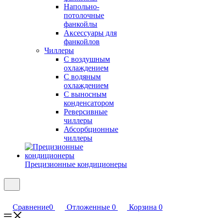
Напольно-
потолочные
фанкойлы
Аксессуары для
фанкойлов
Чиллеры
С воздушным
охлаждением
С водяным
охлаждением
С выносным
конденсатором
Реверсивные
чиллеры
Абсорбционные
чиллеры
Прецизионные кондиционеры
Сравнение
0
Отложенные
0
Корзина
0