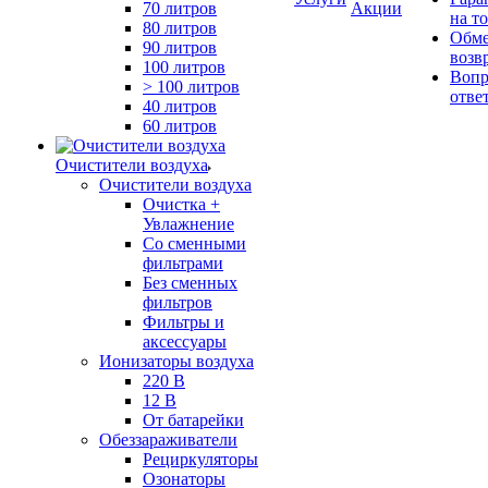
70 литров
Акции
на т
80 литров
Обме
90 литров
возв
100 литров
Вопр
> 100 литров
отве
40 литров
60 литров
Очистители воздуха
Очистители воздуха
Очистка +
Увлажнение
Cо сменными
фильтрами
Без сменных
фильтров
Фильтры и
аксессуары
Ионизаторы воздуха
220 В
12 В
От батарейки
Обеззараживатели
Рециркуляторы
Озонаторы