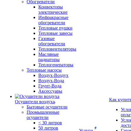
Обогреватели
Конвекторы
электрические
Инфракрасные
обогреватели
Тепловые пушки
Тепловые завесы
Газовые
обогреватели
Тепловентиляторы
Масляные
радиаторы
Теплогенераторы
Тепловые насосы
Воздух-Воздух
Воздух-Вода
Грунт-Вода
Аксессуары
Как купит
Осушители воздуха
Бытовые осушители
Усло
Промышленные
опла
осушители
Усло
< 30 литров
дост
50 литров
Услуги
Гара