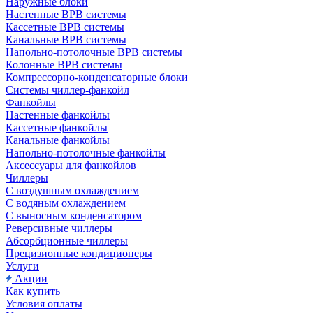
Наружные блоки
Настенные ВРВ системы
Кассетные ВРВ системы
Канальные ВРВ системы
Напольно-потолочные ВРВ системы
Колонные ВРВ системы
Компрессорно-конденсаторные блоки
Системы чиллер-фанкойл
Фанкойлы
Настенные фанкойлы
Кассетные фанкойлы
Канальные фанкойлы
Напольно-потолочные фанкойлы
Аксессуары для фанкойлов
Чиллеры
С воздушным охлаждением
С водяным охлаждением
С выносным конденсатором
Реверсивные чиллеры
Абсорбционные чиллеры
Прецизионные кондиционеры
Услуги
Акции
Как купить
Условия оплаты