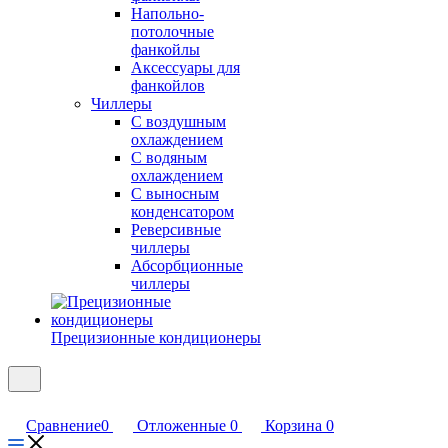
Напольно-
потолочные
фанкойлы
Аксессуары для
фанкойлов
Чиллеры
С воздушным
охлаждением
С водяным
охлаждением
С выносным
конденсатором
Реверсивные
чиллеры
Абсорбционные
чиллеры
Прецизионные кондиционеры
Сравнение
0
Отложенные
0
Корзина
0