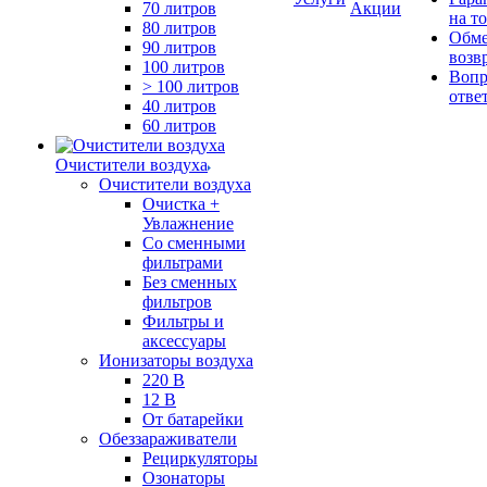
70 литров
Акции
на т
80 литров
Обме
90 литров
возв
100 литров
Вопр
> 100 литров
отве
40 литров
60 литров
Очистители воздуха
Очистители воздуха
Очистка +
Увлажнение
Cо сменными
фильтрами
Без сменных
фильтров
Фильтры и
аксессуары
Ионизаторы воздуха
220 В
12 В
От батарейки
Обеззараживатели
Рециркуляторы
Озонаторы