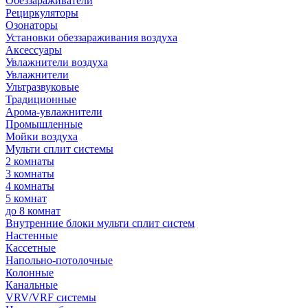
Обеззараживатели
Рециркуляторы
Озонаторы
Установки обеззараживания воздуха
Аксессуары
Увлажнители воздуха
Увлажнители
Ультразвуковые
Традиционные
Арома-увлажнители
Промышленные
Мойки воздуха
Мульти сплит системы
2 комнаты
3 комнаты
4 комнаты
5 комнат
до 8 комнат
Внутренние блоки мульти сплит систем
Настенные
Кассетные
Напольно-потолочные
Колонные
Канальные
VRV/VRF системы